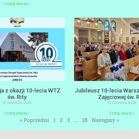
Czytaj więcej »
a z okazji 10-lecia WTZ
Jubileusz 10-lecia Warsz
św. Rity
Zajęciowej św. R
12 czerwca 2026
11 czerwca 2026
Czytaj więcej »
Czytaj więcej »
« Poprzedni
1
2
3
…
28
Następny »