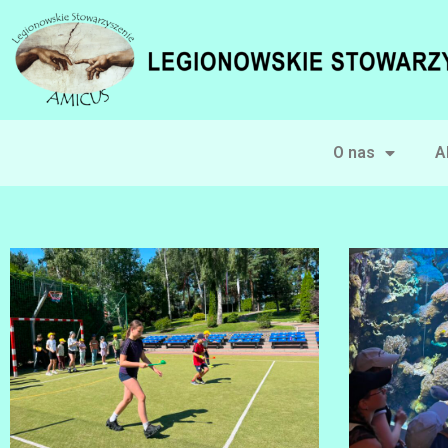
O nas
A