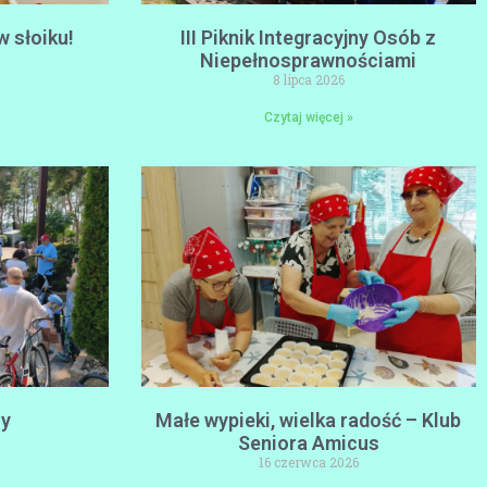
w słoiku!
III Piknik Integracyjny Osób z
Niepełnosprawnościami
8 lipca 2026
Czytaj więcej »
ny
Małe wypieki, wielka radość – Klub
Seniora Amicus
16 czerwca 2026