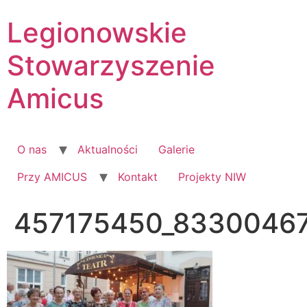
Skip
Legionowskie
to
content
Stowarzyszenie
Amicus
O nas
Aktualności
Galerie
Przy AMICUS
Kontakt
Projekty NIW
457175450_8330046