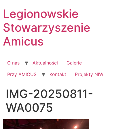
Skip
Legionowskie
to
content
Stowarzyszenie
Amicus
O nas
Aktualności
Galerie
Przy AMICUS
Kontakt
Projekty NIW
IMG-20250811-
WA0075