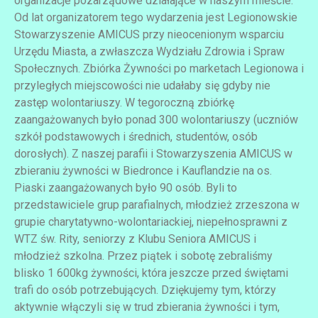
organizacje pozarządowe działające w naszym mieście.
Od lat organizatorem tego wydarzenia jest Legionowskie
Stowarzyszenie AMICUS przy nieocenionym wsparciu
Urzędu Miasta, a zwłaszcza Wydziału Zdrowia i Spraw
Społecznych. Zbiórka Żywności po marketach Legionowa i
przyległych miejscowości nie udałaby się gdyby nie
zastęp wolontariuszy. W tegoroczną zbiórkę
zaangażowanych było ponad 300 wolontariuszy (uczniów
szkół podstawowych i średnich, studentów, osób
dorosłych). Z naszej parafii i Stowarzyszenia AMICUS w
zbieraniu żywności w Biedronce i Kauflandzie na os.
Piaski zaangażowanych było 90 osób. Byli to
przedstawiciele grup parafialnych, młodzież zrzeszona w
grupie charytatywno-wolontariackiej, niepełnosprawni z
WTZ św. Rity, seniorzy z Klubu Seniora AMICUS i
młodzież szkolna. Przez piątek i sobotę zebraliśmy
blisko 1 600kg żywności, która jeszcze przed świętami
trafi do osób potrzebujących. Dziękujemy tym, którzy
aktywnie włączyli się w trud zbierania żywności i tym,