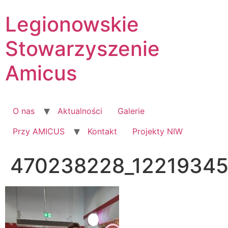
Skip
Legionowskie
to
content
Stowarzyszenie
Amicus
O nas
Aktualności
Galerie
Przy AMICUS
Kontakt
Projekty NIW
470238228_1221934