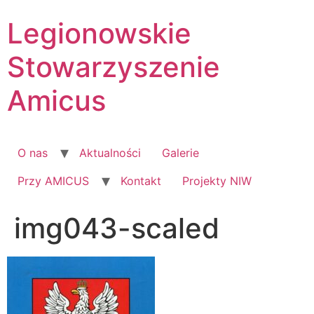
Skip
Legionowskie
to
content
Stowarzyszenie
Amicus
O nas
Aktualności
Galerie
Przy AMICUS
Kontakt
Projekty NIW
img043-scaled