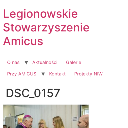
Skip
Legionowskie
to
content
Stowarzyszenie
Amicus
O nas
Aktualności
Galerie
Przy AMICUS
Kontakt
Projekty NIW
DSC_0157