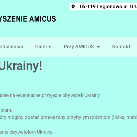
05-119 Legionowo ul. Or
ktualności
Galerie
Przy AMICUS
Kontakt
krainy!
nie na ewentualne przyjęcie obywateli Ukrainy.
ńskim.
óry mógłby zostać przekazany przybyłym rodzinom (łóżka, meble,
enia obywatelom Ukrainy.