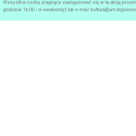
Wszystkie osoby pragnące zaangażować się w tę akcję prosim
godzinie 16:00 i w weekendy) lub e-mail: kultura@um.legionow