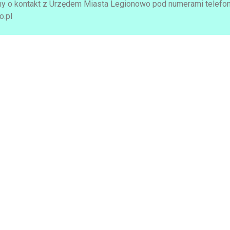
y o kontakt z Urzędem Miasta Legionowo pod numerami telefonó
o.pl